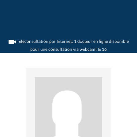
Téléconsultation par Internet: 1 docteur en ligne disponible
pour une consultation via webcam! & 16
>
Pneumologues
>
Luzern
>
Dr. Erich Helfenstein
>
Consultation avec Dr. Erich
Helfenstein