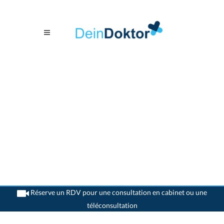
Réserve un RDV pour une consultation en cabinet ou une
téléconsultation
>
Allergologues
>
Yverdon-les-Bains
>
Dr. Cyrille Francillon
>
Rendez-vous avec Dr.
Cyrille Francillon