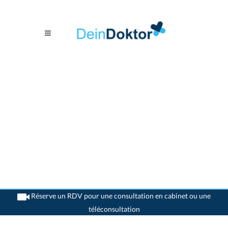
Réserve un RDV pour une consultation en cabinet ou une
téléconsultation
>
Psychiatres
>
Bern
>
Dr. Cordula Boose
>
Rendez-vous avec Dr. Cordula Boose