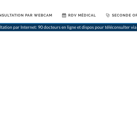
NSULTATION PAR WEBCAM
RDV MÉDICAL
SECONDE OP
>
Denti
tation par Internet: 90 docteurs en ligne et dispos pour téléconsulter v