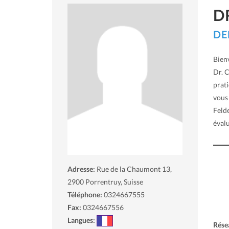
D
DE
Bien
Dr. C
prat
vous
Felde
évalu
Adresse:
Rue de la Chaumont 13,
2900
Porrentruy, Suisse
Téléphone:
0324667555
Fax:
0324667556
Langues:
Rése