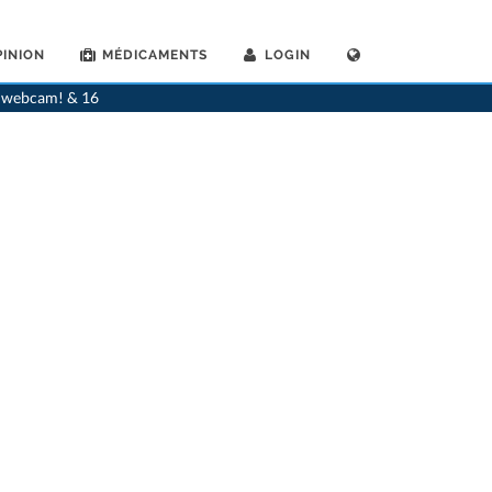
INION
MÉDICAMENTS
LOGIN
stes
>
Porrentruy
>
Dr. Christophe Felder
>
Rendez-vous avec Dr. Christophe Felder
ia webcam! & 16