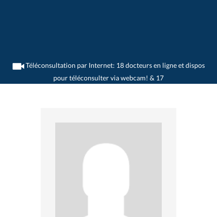
Téléconsultation par Internet: 18 docteurs en ligne et dispos
pour téléconsulter via webcam! & 17
>
Gynécologues
>
Samedan
>
Dr. Christoph Winkler
>
Rendez-vous avec Dr.
Christoph Winkler