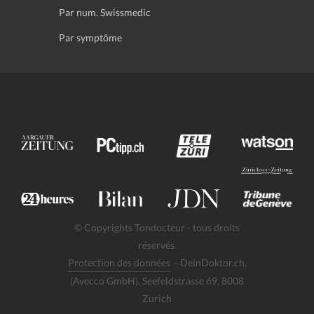
Par num. Swissmedic
Par symptôme
© Copyrights Tondocteur - tous droits
réservés.
Protection des données
- DeinDoktor.ch,
(Avecco GmbH), Seefeldstrasse 69, 8008
Zurich