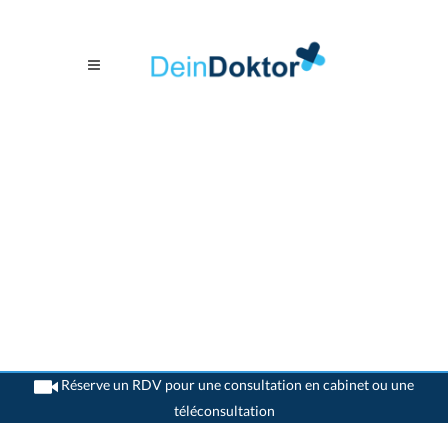
Réserve un RDV pour une consultation en cabinet ou une
téléconsultation
>
Généralistes
>
Wangen an der Aare
>
Dr. Christian Steinmann
>
Rendez-vous avec
Dr. Christian Steinmann