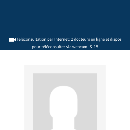
Téléconsultation par Internet: 2 docteurs en ligne et dispos
pour téléconsulter via webcam! & 19
>
Chirurgiens
>
Basel
>
Dr. Bruno Bachmann
>
Consultation avec Dr. Bruno
Bachmann