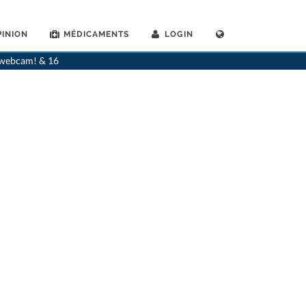
INION
MÉDICAMENTS
LOGIN
>
Généralistes
>
Losone
>
Dr. Brenno Galli
>
Rendez-vous avec Dr. Brenno Galli
a webcam! & 16