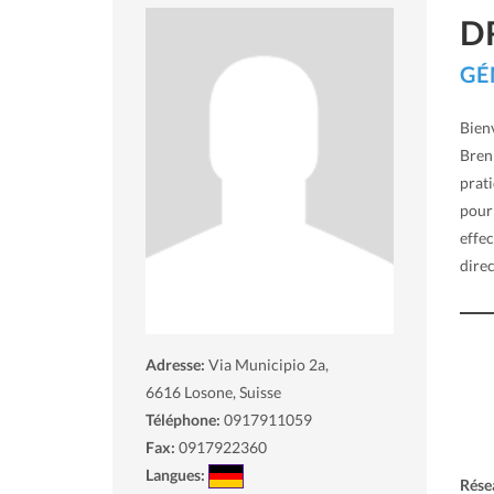
D
GÉ
Bienv
Brenn
prat
pour 
effec
direc
Adresse:
Via Municipio 2a,
6616
Losone, Suisse
Téléphone:
0917911059
Fax:
0917922360
Langues:
Rése