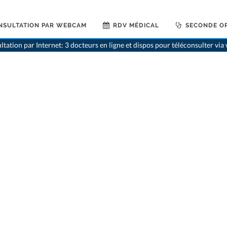
NSULTATION PAR WEBCAM
RDV MÉDICAL
SECONDE OP
ltation par Internet: 3 docteurs en ligne et dispos pour téléconsulter vi