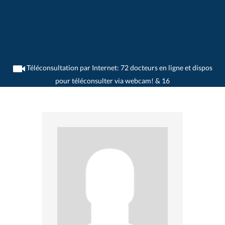
Téléconsultation par Internet: 72 docteurs en ligne et dispos
pour téléconsulter via webcam! & 16
>
Psychiatres
>
Aarau
>
Dr. Berthold von Arx
>
Rendez-vous avec Dr. Berthold Von-
Arx