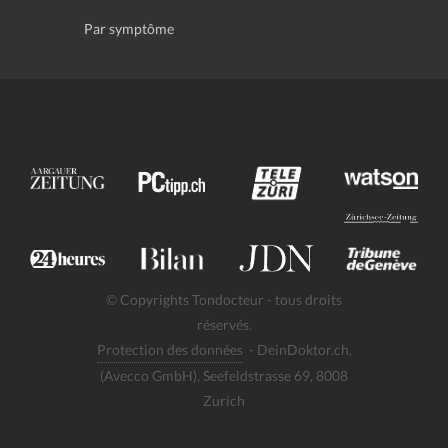
Par symptôme
© Copyrights Tondocteur - tous droits
réservés.
Protection des données
- DeinDoktor.ch,
(Avecco GmbH), Seefeldstrasse 69, 8008
Zurich