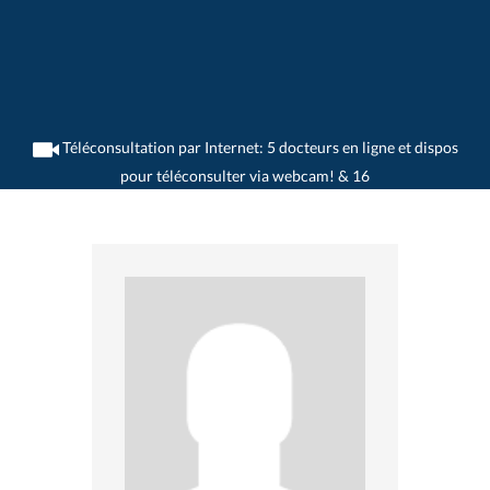
Téléconsultation par Internet: 5 docteurs en ligne et dispos
pour téléconsulter via webcam! & 16
>
Gastroentérologues
>
Bellinzona
>
Dr. Antonio Bonetti
>
Rendez-vous avec Dr.
Antonio Bonetti