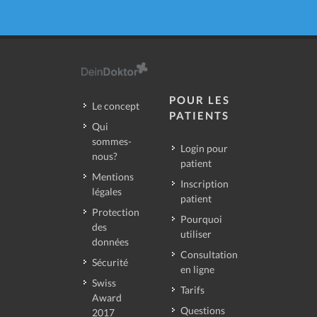
POUR LES
Le concept
PATIENTS
Qui
sommes-
Login pour
nous?
patient
Mentions
Inscription
légales
patient
Protection
Pourquoi
des
utiliser
données
Consultation
Sécurité
en ligne
Swiss
Tarifs
Award
Questions
2017