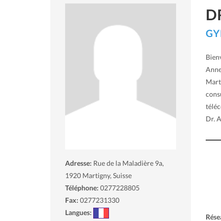
D
GY
Bienv
Anne 
Mart
consu
téléc
Dr. A
Adresse:
Rue de la Maladière 9a,
1920
Martigny, Suisse
Téléphone:
0277228805
Fax:
0277231330
Langues:
Rése