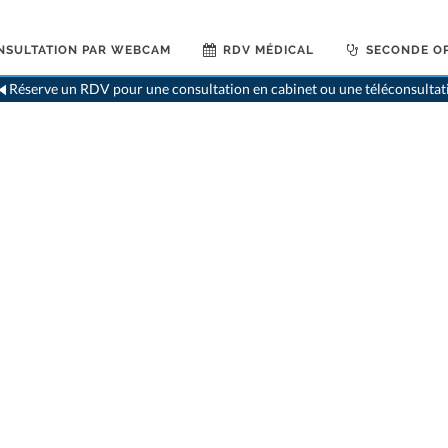
NSULTATION PAR WEBCAM
RDV MÉDICAL
SECONDE OP
Réserve un RDV pour une consultation en cabinet ou une téléconsultat