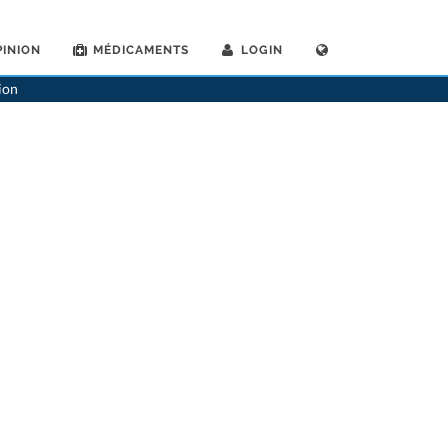
INION
MÉDICAMENTS
LOGIN
>
Gynécologues
>
Martigny
>
Dr. Anne Friedli
>
Rendez-vous avec Dr. Anne Friedli
ion