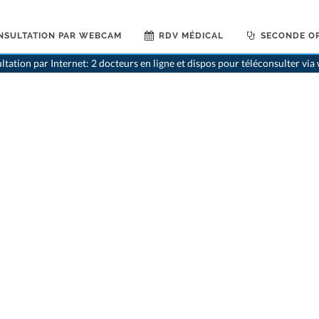
NSULTATION PAR WEBCAM
RDV MÉDICAL
SECONDE OP
ltation par Internet: 2 docteurs en ligne et dispos pour téléconsulter vi