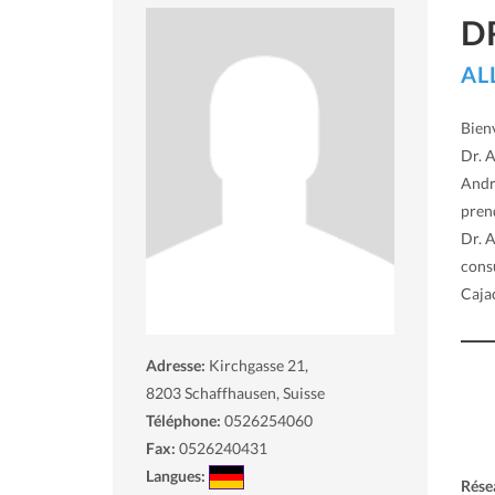
D
AL
Bien
Dr. 
Andr
pren
Dr. A
consu
Caja
Adresse:
Kirchgasse 21,
8203
Schaffhausen, Suisse
Téléphone:
0526254060
Fax:
0526240431
Langues:
Rése