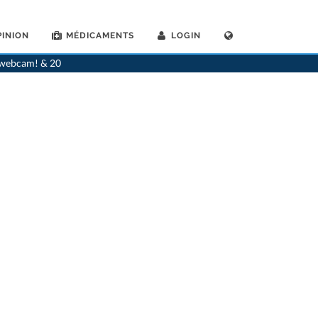
INION
MÉDICAMENTS
LOGIN
>
Allergologues
>
Schaffhausen
>
Dr. Andreas Cajacob
a webcam! & 20