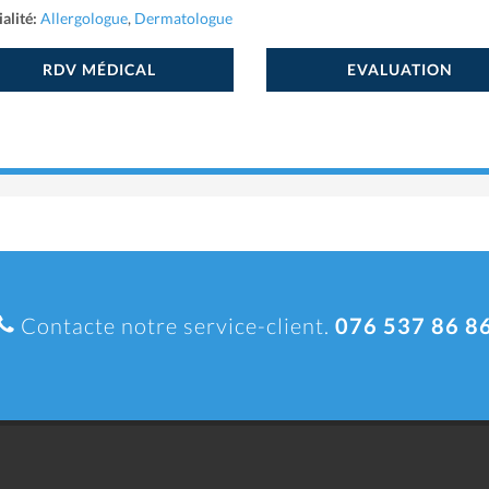
alité:
Allergologue
,
Dermatologue
RDV MÉDICAL
EVALUATION
Contacte notre service-client.
076 537 86 8