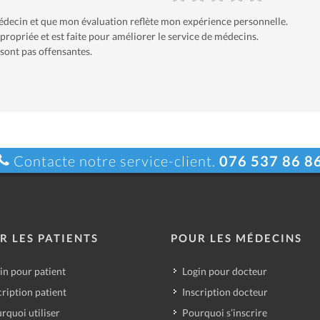
 médecin et que mon évaluation reflète mon expérience personnelle.
ropriée et est faite pour améliorer le service de médecins.
sont pas offensantes.
Contacte notre service-client.
076 537 86 8
R LES PATIENTS
POUR LES MÉDECINS
in pour patient
Login pour docteur
cription patient
Inscription docteur
rquoi utiliser
Pourquoi s’inscrire