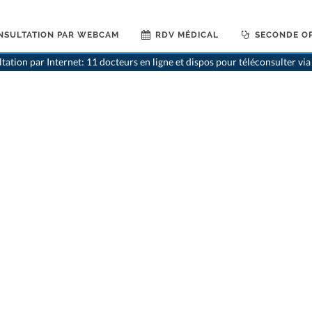
NSULTATION PAR WEBCAM
RDV MÉDICAL
SECONDE OP
tation par Internet: 11 docteurs en ligne et dispos pour téléconsulter v