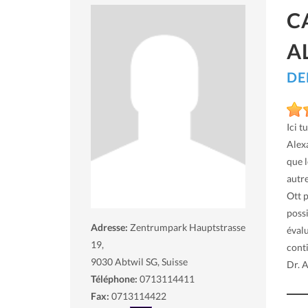
C
A
DE
Ici t
Alexa
que 
autre
Ott p
possi
Adresse:
Zentrumpark Hauptstrasse
éval
19,
conti
9030
Abtwil SG, Suisse
Dr. 
Téléphone:
0713114411
Fax:
0713114422