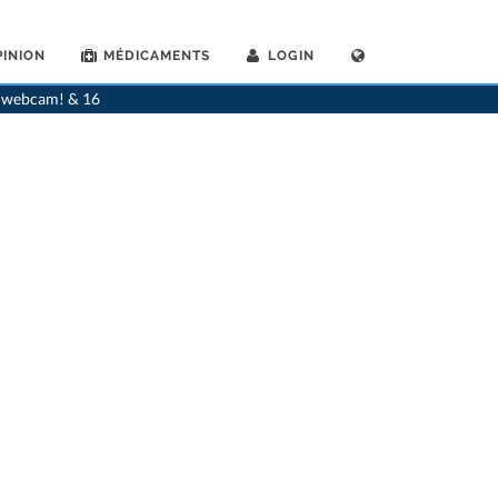
INION
MÉDICAMENTS
LOGIN
>
Dentistes
>
Abtwil SG
>
Dr. Alexander Ott
>
Cabinet du Dr. Alexander Ott
ia webcam! & 16