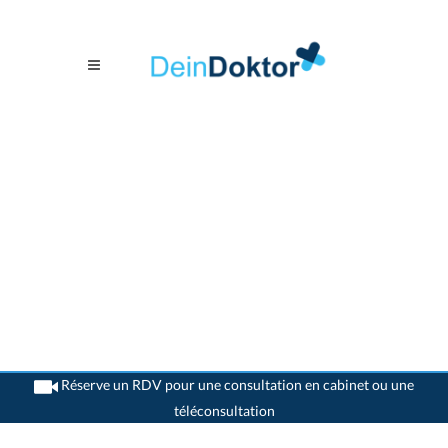
Réserve un RDV pour une consultation en cabinet ou une
téléconsultation
>
Psychiatres
>
La Croix-de-Rozon
>
Dr. Abdelaida Abella Garcia
>
Consultation
avec Dr. Abdelaida Abella-Garcia