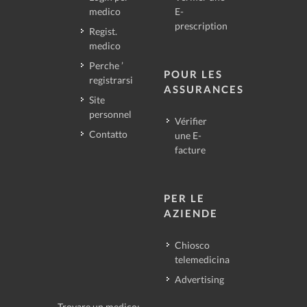
medico
E-
prescription
Regist.
medico
Perche ’
POUR LES
registrarsi
ASSURANCES
Site
personnel
Vérifier
Contatto
une E-
facture
PER LE
AZIENDE
Chiosco
telemedicina
Advertising
Trovare un medico: