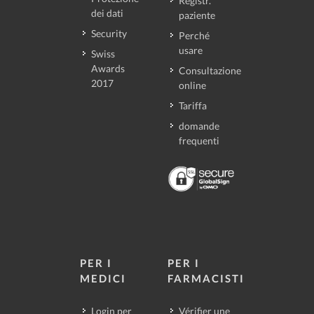
Registr.
dei dati
paziente
Security
Perché
usare
Swiss
Awards
Consultazione
2017
online
Tariffa
domande
frequenti
PER I
PER I
MEDICI
FARMACISTI
Login per
Vérifier une