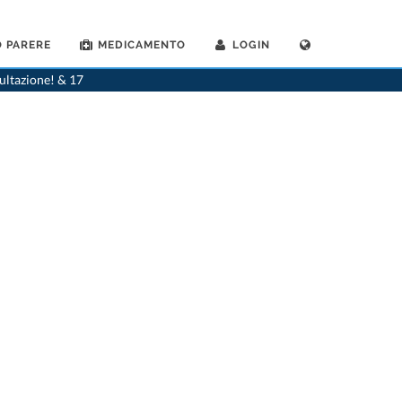
 PARERE
MEDICAMENTO
LOGIN
>
Dentista
>
Goldach
>
Dr. Wolfgang Prinz
>
Appuntamento con Dr. Wolfgang Prinz
sultazione! & 17