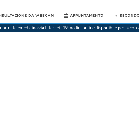
NSULTAZIONE DA WEBCAM
APPUNTAMENTO
SECONDO
ne di telemedicina via Internet: 19 medici online disponibile per la con