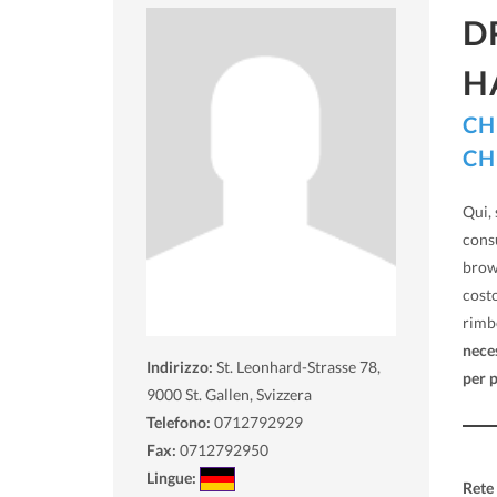
D
H
CH
CH
Qui, 
cons
brows
costo
rimbo
neces
Indirizzo:
St. Leonhard-Strasse 78,
per p
9000
St. Gallen, Svizzera
Telefono:
0712792929
Fax:
0712792950
Lingue:
Rete