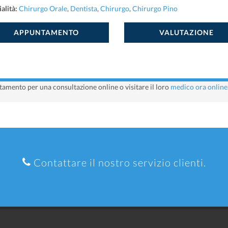
alità:
Chirurgo Orale
,
Dentista
,
Chirurgo
,
Chirurgo Pino
APPUNTAMENTO
VALUTAZIONE
amento per una consultazione online o visitare il loro
medico ora online
Contattare il nostro servizio clienti.