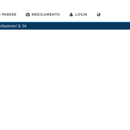
 PARERE
MEDICAMENTO
LOGIN
e
>
St. Gallen
>
Dr. Wock F. Hallermann
>
Consultazione con Dr. Wock-F. Hallermann
ultazione! & 16