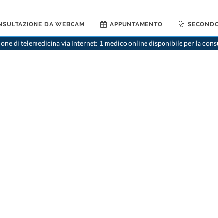
NSULTAZIONE DA WEBCAM
APPUNTAMENTO
SECONDO
>
Chirurgo oral
one di telemedicina via Internet: 1 medico online disponibile per la cons