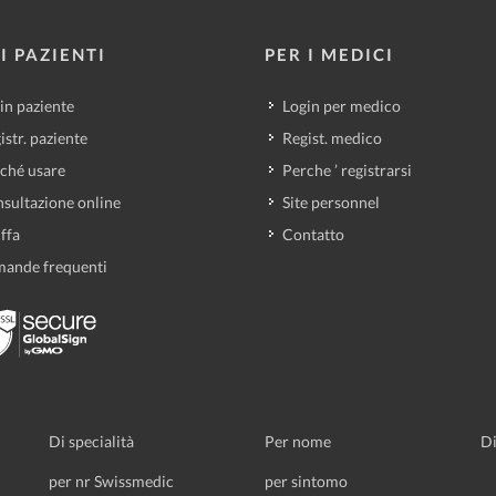
I PAZIENTI
PER I MEDICI
in paziente
Login per medico
istr. paziente
Regist. medico
ché usare
Perche ’ registrarsi
sultazione online
Site personnel
iffa
Contatto
ande frequenti
Di specialità
Per nome
Di
per nr Swissmedic
per sintomo