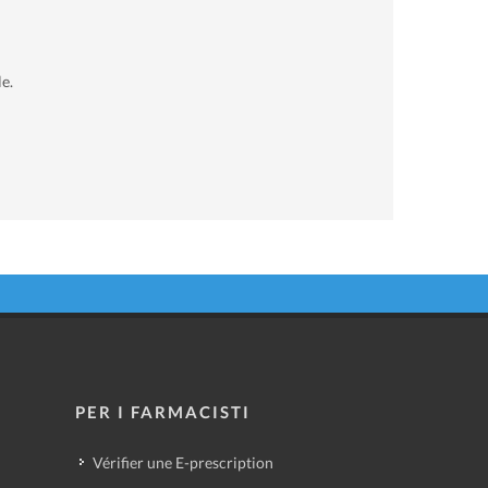
e.
PER I FARMACISTI
Vérifier une E-prescription