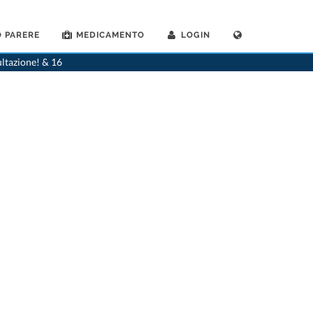
 PARERE
MEDICAMENTO
LOGIN
atra
>
St. Gallen
>
Dr. Veronika Breitler-Voigt
>
Practica di Dr. Veronika Breitler-Voigt
ultazione! & 16