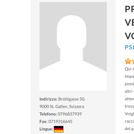
P
V
V
PS
Qui s
Impa
possi
altri
atten
Indirizzo:
Brühlgasse 50,
trova
9000
St. Gallen, Svizzera
Voigt
Telefono:
0796837939
racc
Fax:
0719316645
del p
Lingue: