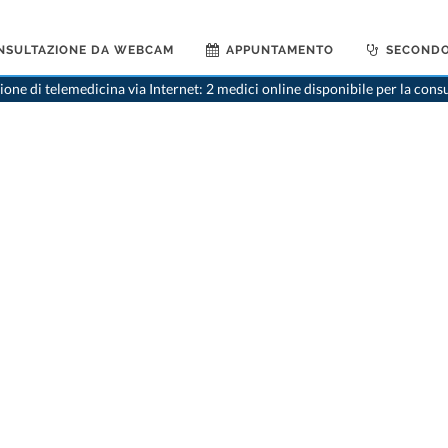
NSULTAZIONE DA WEBCAM
APPUNTAMENTO
SECONDO
>
Psichi
one di telemedicina via Internet: 2 medici online disponibile per la cons