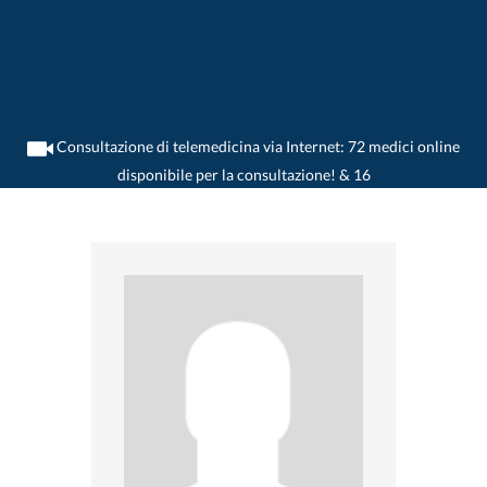
Consultazione di telemedicina via Internet: 72 medici online
disponibile per la consultazione! & 16
>
Ginecologo
>
Versoix
>
Dr. Stevan Jovanovic
>
Practica di Dr. Stevan Jovanovic