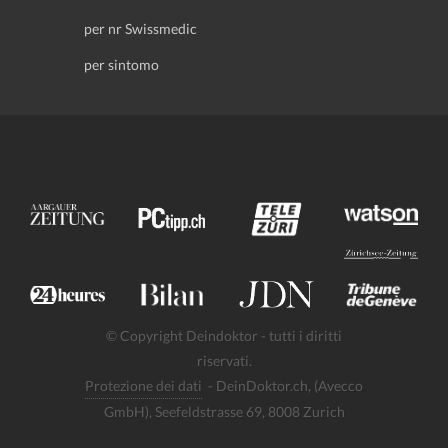
per nr Swissmedic
per sintomo
© Copyright Deindoktor - tutti i diritti
riservati.
Protezione dei dati
- DeinDoktor.ch, (Avecco
GmbH), Seefeldstrasse 69, 8008 Zurich