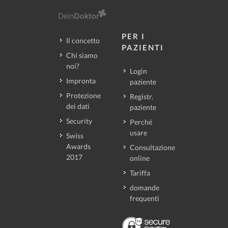
PER I
Il concetto
PAZIENTI
Chi siamo
noi?
Login
Impronta
paziente
Protezione
Registr.
dei dati
paziente
Security
Perché
usare
Swiss
Awards
Consultazione
2017
online
Tariffa
domande
frequenti