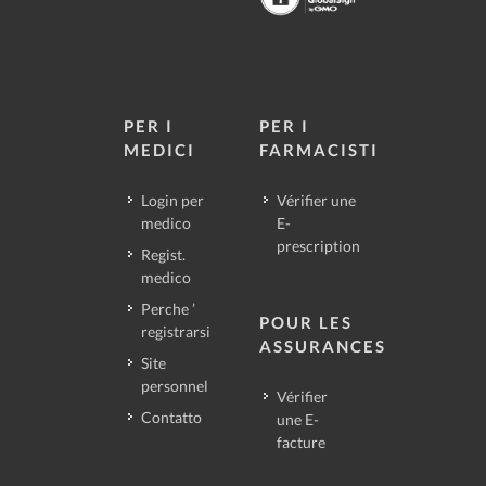
PER I
PER I
MEDICI
FARMACISTI
Login per
Vérifier une
medico
E-
prescription
Regist.
medico
Perche ’
POUR LES
registrarsi
ASSURANCES
Site
personnel
Vérifier
Contatto
une E-
facture