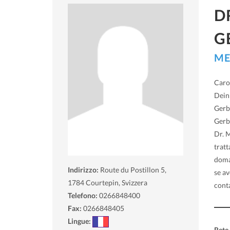
D
G
ME
Caro 
Dein
Gerbe
Gerbe
Dr. M
tratt
doma
Indirizzo:
Route du Postillon 5,
se a
1784
Courtepin, Svizzera
cont
Telefono:
0266848400
Fax:
0266848405
Lingue:
Rete