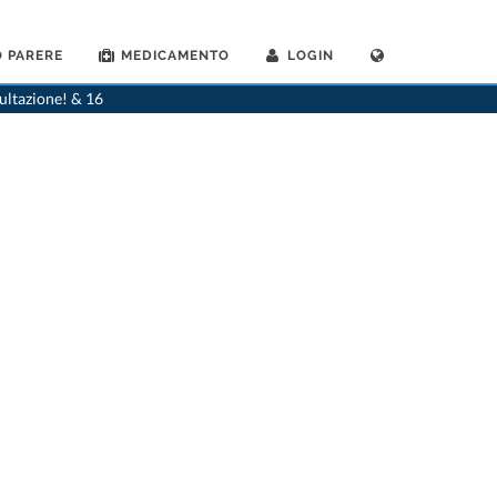
 PARERE
MEDICAMENTO
LOGIN
>
Medico generico
>
Courtepin
>
Dr. Murielle Ottiger Gerber
sultazione! & 16