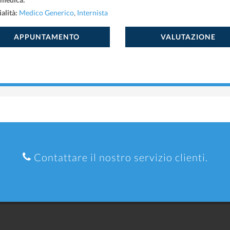
alità:
Medico Generico
,
Internista
APPUNTAMENTO
VALUTAZIONE
Contattare il nostro servizio clienti.