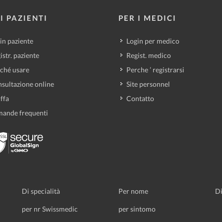
I PAZIENTI
PER I MEDICI
in paziente
Login per medico
istr. paziente
Regist. medico
ché usare
Perche ’ registrarsi
sultazione online
Site personnel
iffa
Contatto
ande frequenti
Di specialità
Per nome
Di
per nr Swissmedic
per sintomo