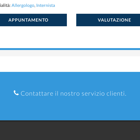
alità:
Allergologo
,
Internista
APPUNTAMENTO
VALUTAZIONE
Contattare il nostro servizio clienti.