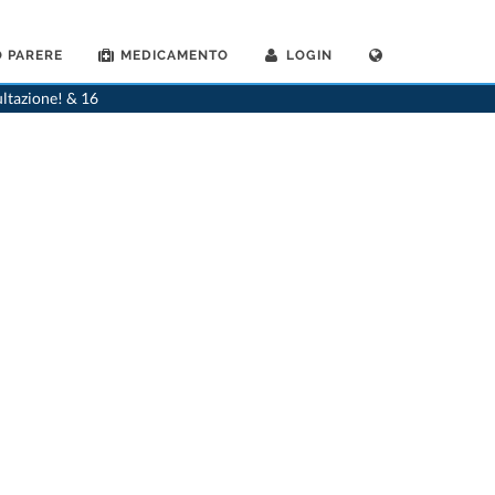
 PARERE
MEDICAMENTO
LOGIN
>
Allergologo
>
Cully
>
Dr. Michel Badan
ultazione! & 16