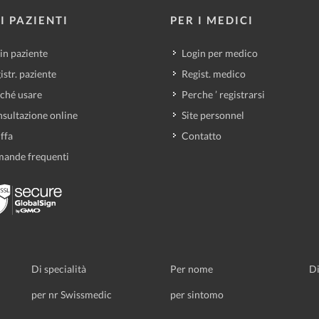
I PAZIENTI
PER I MEDICI
in paziente
Login per medico
istr. paziente
Regist. medico
ché usare
Perche ’ registrarsi
sultazione online
Site personnel
iffa
Contatto
ande frequenti
Di specialità
Per nome
Di
per nr Swissmedic
per sintomo