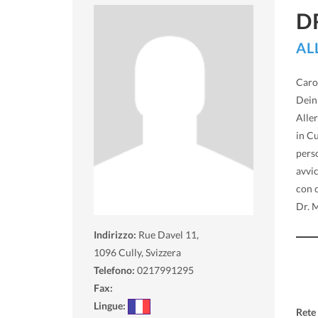
D
AL
Caro 
Dein
Aller
in Cu
pers
avvi
con 
Dr. 
Indirizzo:
Rue Davel 11,
1096
Cully, Svizzera
Telefono:
0217991295
Fax:
Lingue:
Rete