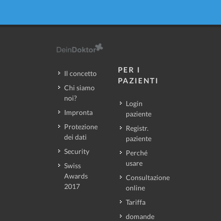
PER I
Il concetto
PAZIENTI
Chi siamo
noi?
Login
Impronta
paziente
Protezione
Registr.
dei dati
paziente
Security
Perché
usare
Swiss
Awards
Consultazione
2017
online
Tariffa
domande