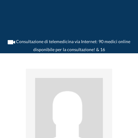
Consultazione di telemedicina via Internet: 90 medici online
disponibile per la consultazione! & 16
>
Medico generico
>
Brienz BE
>
Dr. Martin Isler
>
Appuntamento con Dr. Martin
Isler