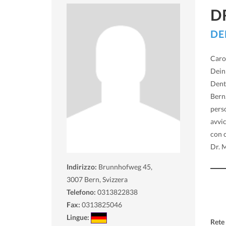
D
DE
Caro 
Dein
Denti
Bern.
pers
avvi
con 
Dr. 
Indirizzo:
Brunnhofweg 45,
3007
Bern, Svizzera
Telefono:
0313822838
Fax:
0313825046
Lingue:
Rete