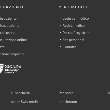
I PAZIENTI
PER I MEDICI
in paziente
Login per medico
istr. paziente
Regist. medico
ché usare
Perche ’ registrarsi
sultazione online
Site personnel
iffa
Contatto
ande frequenti
Di specialità
Per nome
Di
per nr Swissmedic
per sintomo