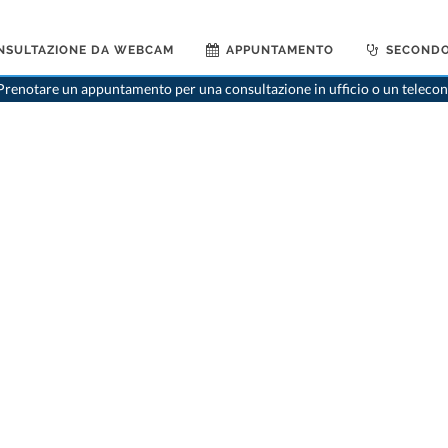
NSULTAZIONE DA WEBCAM
APPUNTAMENTO
SECONDO
renotare un appuntamento per una consultazione in ufficio o un telecon