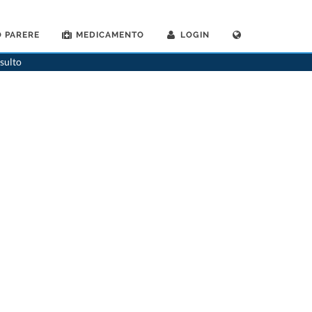
 PARERE
MEDICAMENTO
LOGIN
>
Dentista
>
Bern
>
Dr. Markus Neuwirth
sulto