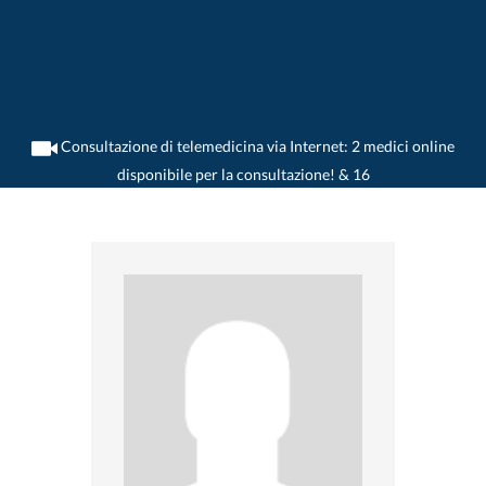
Consultazione di telemedicina via Internet: 2 medici online
disponibile per la consultazione! & 16
>
Dentista
>
Flawil
>
Dr. Marc Raby
>
Appuntamento con Dr. Marc Raby