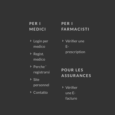
PER I
PER I
MEDICI
FARMACISTI
Login per
Vérifier une
medico
E-
prescription
Regist.
medico
Perche ’
POUR LES
registrarsi
ASSURANCES
Site
personnel
Vérifier
Contatto
une E-
facture