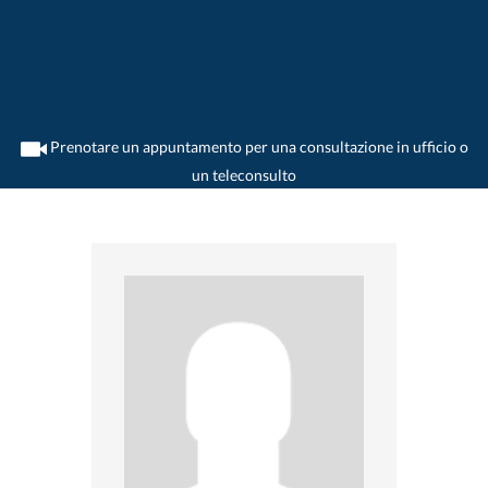
Prenotare un appuntamento per una consultazione in ufficio o
un teleconsulto
>
Medico generico
>
Thayngen
>
Dr. Lorenz A. Margreth
>
Practica di Dr. Lorenz-A.
Margreth