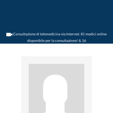
Consultazione di telemedicina via Internet: 81 medici online
disponibile per la consultazione! & 16
>
Reumatologo
>
Confignon
>
Dr. Jean-Marc Waldburger
>
Appuntamento con Dr.
Jean-Marc Waldburger