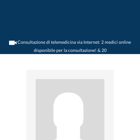
Consultazione di telemedicina via Internet: 2 medici online
disponibile per la consultazione! & 20
>
Medico generico
>
La Chaux-de-Fonds
>
Dr. Irma Felber
>
Appuntamento con Dr.
Irma Felber