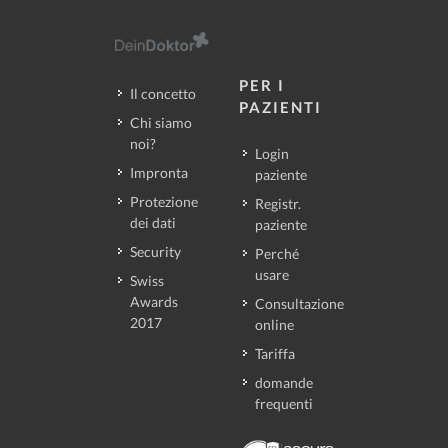
PER I
Il concetto
PAZIENTI
Chi siamo
noi?
Login
Impronta
paziente
Protezione
Registr.
dei dati
paziente
Security
Perché
usare
Swiss
Awards
Consultazione
2017
online
Tariffa
domande
frequenti