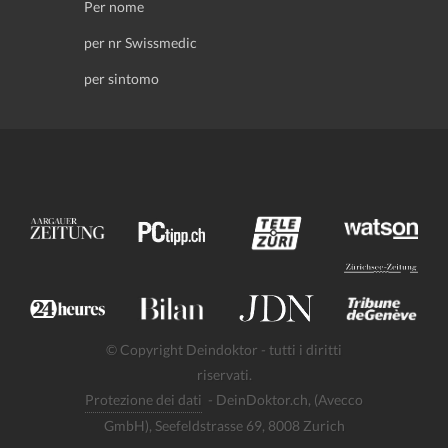
Per nome
per nr Swissmedic
per sintomo
© Copyright Deindoktor - tutti i diritti
riservati.
Protezione dei dati
- DeinDoktor.ch, (Avecco
GmbH), Seefeldstrasse 69, 8008 Zurich