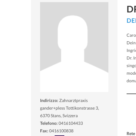
D
DE
Caro 
DeinD
Ingri
Dr. I
sing
modo
doma
Indirizzo:
Zahnarztpraxis
gander+pless Tottikonstrasse 3,
6370
Stans, Svizzera
Telefono:
0416104433
Fax:
0416100838
Rete