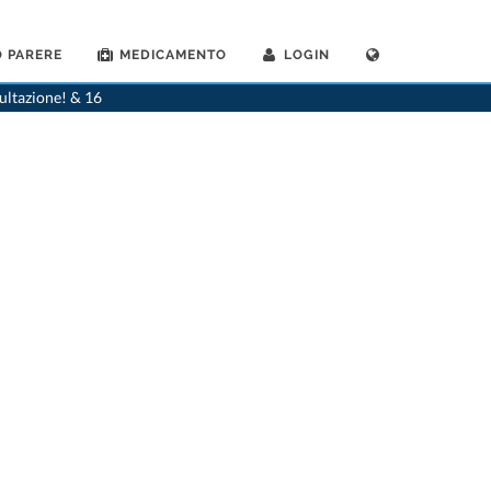
 PARERE
MEDICAMENTO
LOGIN
>
Dentista
>
Stans
>
Dr. Ingrid Pless
sultazione! & 16