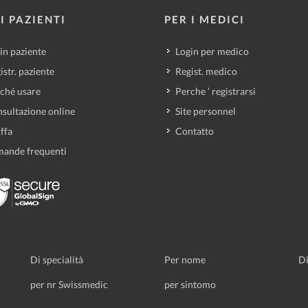
I PAZIENTI
PER I MEDICI
in paziente
Login per medico
istr. paziente
Regist. medico
ché usare
Perche ’ registrarsi
sultazione online
Site personnel
iffa
Contatto
ande frequenti
Di specialità
Per nome
Di
per nr Swissmedic
per sintomo