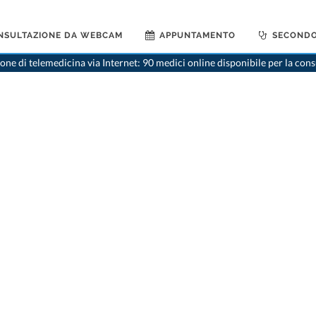
NSULTAZIONE DA WEBCAM
APPUNTAMENTO
SECONDO
ne di telemedicina via Internet: 90 medici online disponibile per la con