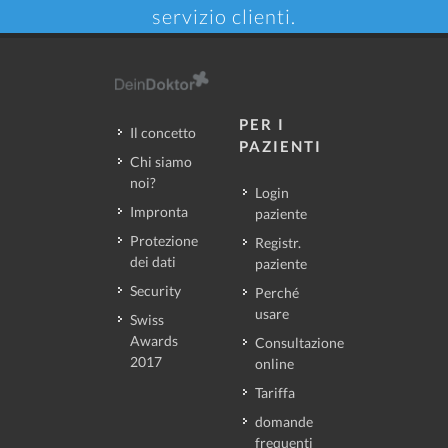
servizio clienti.
PER I
Il concetto
PAZIENTI
Chi siamo
noi?
Login
Impronta
paziente
Protezione
Registr.
dei dati
paziente
Security
Perché
usare
Swiss
Awards
Consultazione
2017
online
Tariffa
domande
frequenti