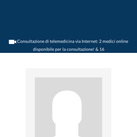
Consultazione di telemedicina via Internet: 2 medici online
disponibile per la consultazione! & 16
>
Oculista
>
Arlesheim
>
Dr. Ingrid Caspar
>
Practica di Dr. Ingrid Caspar