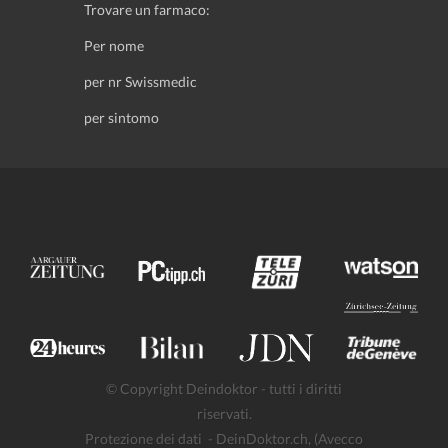
Trovare un farmaco:
Per nome
per nr Swissmedic
per sintomo
© Copyright Deindoktor - tutti i diritti
riservati.
Protezione dei dati
- DeinDoktor.ch, (Avecco