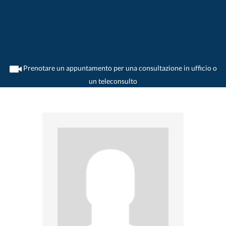
Prenotare un appuntamento per una consultazione in ufficio o
un teleconsulto
>
Medico generico
>
Fraubrunnen
>
Dr. Hans Marty
>
Appuntamento con Dr. Hans
Marty