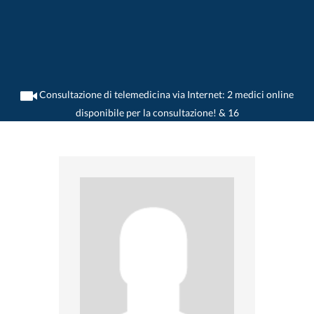
Consultazione di telemedicina via Internet: 2 medici online
disponibile per la consultazione! & 16
>
Medico di polmone
>
Schwyz
>
Dr. Gregory Fretz
>
Practica di Dr. Gregory Fretz