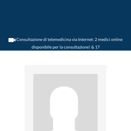
Consultazione di telemedicina via Internet: 2 medici online
disponibile per la consultazione! & 17
>
Psichiatra
>
Lugano
>
Dr. Gea Besso-Sgarbossa
>
Practica di Dr. Gea Besso-
Sgarbossa