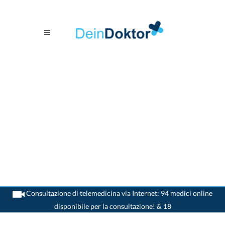
Consultazione di telemedicina via Internet: 94 medici online
disponibile per la consultazione! & 18
>
Dentista
>
Hombrechtikon
>
Dr. Ernst Schweizer
>
Appuntamento con Dr. Ernst
Schweizer