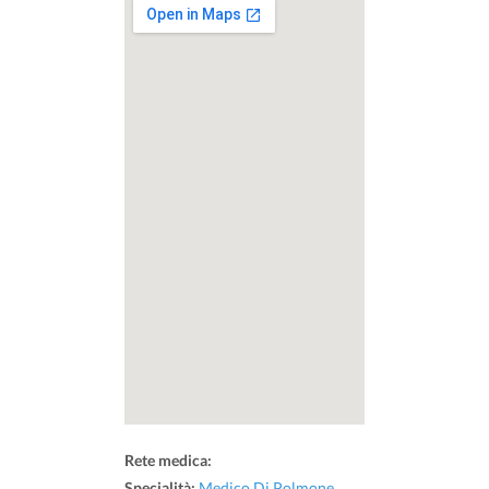
Rete medica:
Specialità:
Medico Di Polmone
,