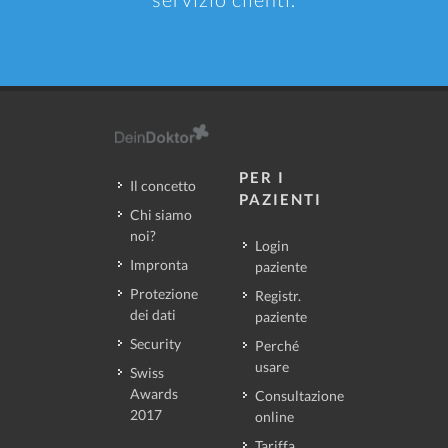
PER I
Il concetto
PAZIENTI
Chi siamo
noi?
Login
Impronta
paziente
Protezione
Registr.
dei dati
paziente
Security
Perché
usare
Swiss
Awards
Consultazione
2017
online
Tariffa