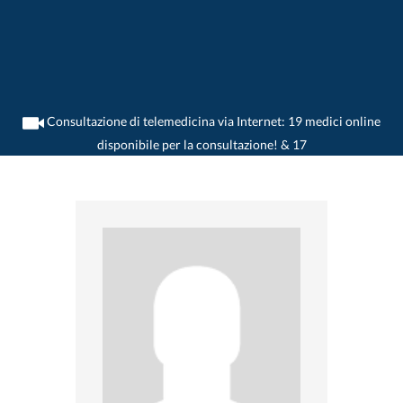
Consultazione di telemedicina via Internet: 19 medici online
disponibile per la consultazione! & 17
>
Dentista
>
Brunnen
>
Dr. Dominik Ruoss
>
Practica di Dr. Dominik Ruoss