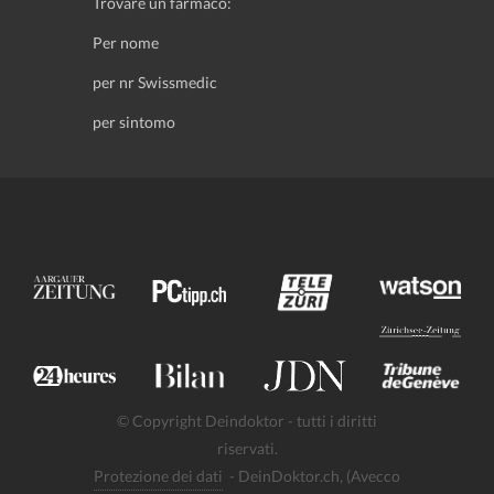
Trovare un farmaco:
Per nome
per nr Swissmedic
per sintomo
© Copyright Deindoktor - tutti i diritti
riservati.
Protezione dei dati
- DeinDoktor.ch, (Avecco