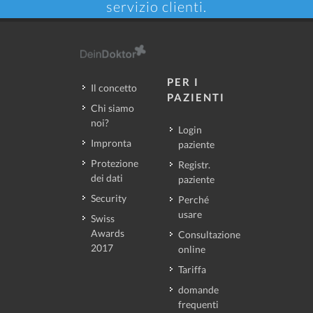
servizio clienti.
PER I
Il concetto
PAZIENTI
Chi siamo
noi?
Login
Impronta
paziente
Protezione
Registr.
dei dati
paziente
Security
Perché
usare
Swiss
Awards
Consultazione
2017
online
Tariffa
domande
frequenti