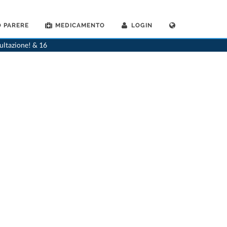
 PARERE
MEDICAMENTO
LOGIN
. Domagoj Stojan-Scheidegger
>
Consultazione con Dr. Domagoj Stojan-Scheidegger
sultazione! & 16