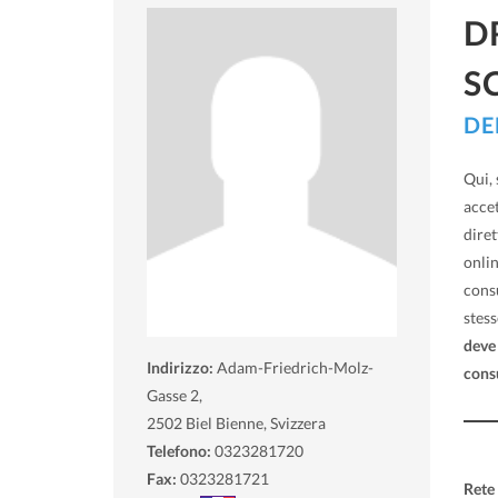
D
S
DE
Qui, 
acce
diret
onlin
consu
stess
deve 
Indirizzo:
Adam-Friedrich-Molz-
cons
Gasse 2,
2502
Biel Bienne, Svizzera
Telefono:
0323281720
Fax:
0323281721
Rete