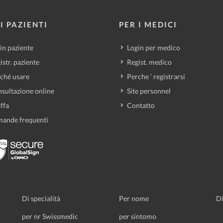
I PAZIENTI
PER I MEDICI
in paziente
Login per medico
istr. paziente
Regist. medico
ché usare
Perche ’ registrarsi
sultazione online
Site personnel
iffa
Contatto
ande frequenti
Di specialità
Per nome
Di
per nr Swissmedic
per sintomo