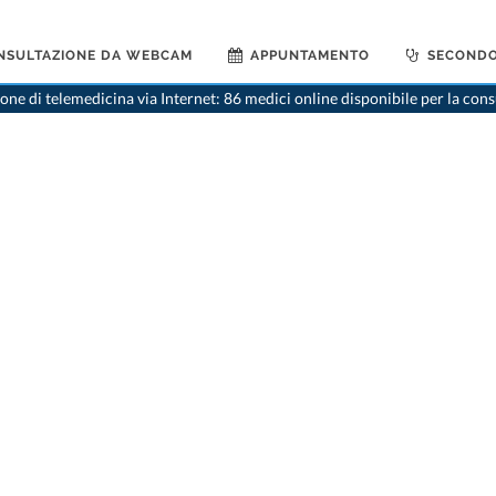
NSULTAZIONE DA WEBCAM
APPUNTAMENTO
SECONDO
>
Dentista
>
Biel Bienne
>
Dr
ne di telemedicina via Internet: 86 medici online disponibile per la con