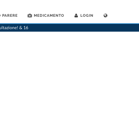
 PARERE
MEDICAMENTO
LOGIN
>
Dentista
>
Tesserete
>
Dr. Diego Alberti
>
Appuntamento con Dr. Diego Alberti
ultazione! & 16