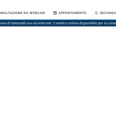
NSULTAZIONE DA WEBCAM
APPUNTAMENTO
SECONDO
one di telemedicina via Internet: 1 medico online disponibile per la cons