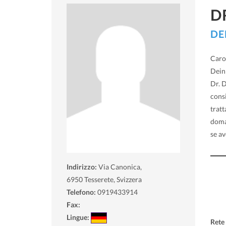
D
DE
Caro 
DeinD
Dr. D
consi
tratt
doma
se a
Indirizzo:
Via Canonica,
6950
Tesserete, Svizzera
Telefono:
0919433914
Fax:
Lingue:
Rete