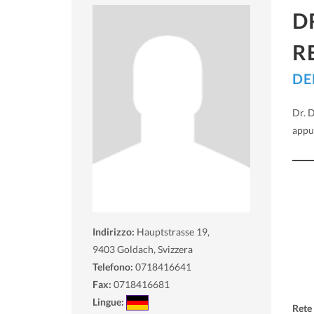
D
R
DE
Dr. 
appu
Indirizzo:
Hauptstrasse 19,
9403
Goldach, Svizzera
Telefono:
0718416641
Fax:
0718416681
Lingue:
Rete