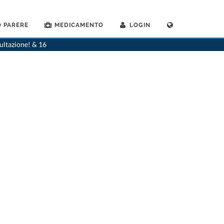
 PARERE
MEDICAMENTO
LOGIN
a
>
Goldach
>
Dr. David Schmid-Reuss
>
Appuntamento con Dr. David Schmid-Reuss
sultazione! & 16