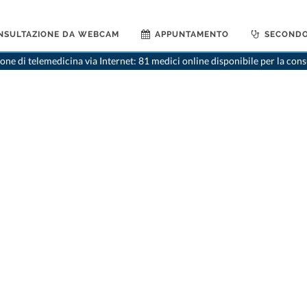
NSULTAZIONE DA WEBCAM
APPUNTAMENTO
SECONDO
>
Dentist
ne di telemedicina via Internet: 81 medici online disponibile per la con