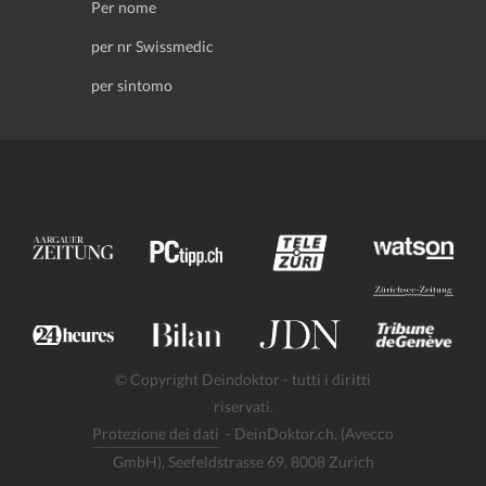
Per nome
per nr Swissmedic
per sintomo
© Copyright Deindoktor - tutti i diritti
riservati.
Protezione dei dati
- DeinDoktor.ch, (Avecco
GmbH), Seefeldstrasse 69, 8008 Zurich