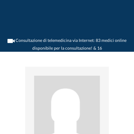
Consultazione di telemedicina via Internet: 83 medici online
disponibile per la consultazione! & 16
>
Psichiatra
>
Bern
>
Dr. Bruno Heilinger
>
Appuntamento con Dr. Bruno Heilinger