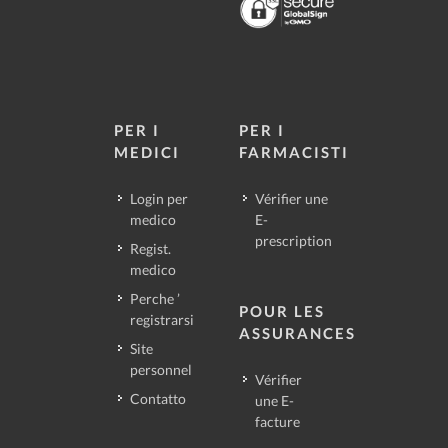
PER I
PER I
MEDICI
FARMACISTI
Login per
Vérifier une
medico
E-
prescription
Regist.
medico
Perche ’
POUR LES
registrarsi
ASSURANCES
Site
personnel
Vérifier
Contatto
une E-
facture