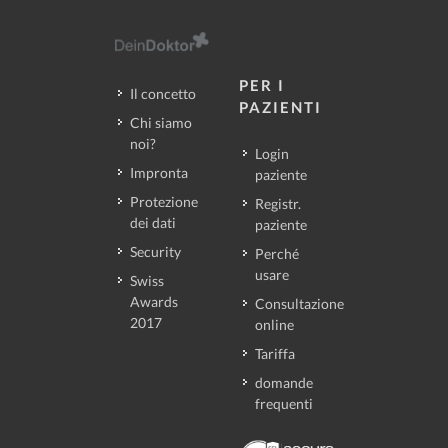
PER I
Il concetto
PAZIENTI
Chi siamo
noi?
Login
Impronta
paziente
Protezione
Registr.
dei dati
paziente
Security
Perché
usare
Swiss
Awards
Consultazione
2017
online
Tariffa
domande
frequenti