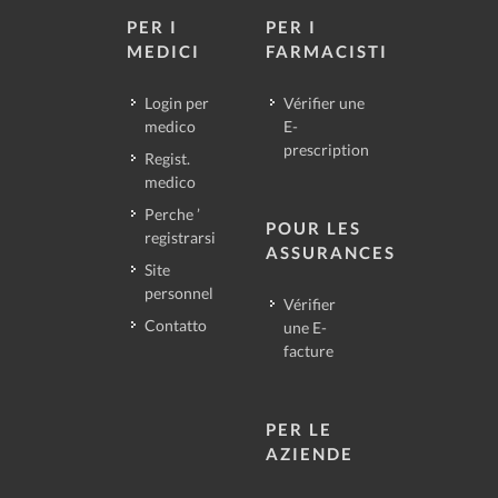
PER I
PER I
MEDICI
FARMACISTI
Login per
Vérifier une
medico
E-
prescription
Regist.
medico
Perche ’
POUR LES
registrarsi
ASSURANCES
Site
personnel
Vérifier
Contatto
une E-
facture
PER LE
AZIENDE