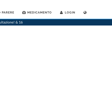
 PARERE
MEDICAMENTO
LOGIN
>
Dentista
>
Siebnen
>
Dr. Andreas Kaiser
>
Appuntamento con Dr. Andreas Kaiser
ultazione! & 16