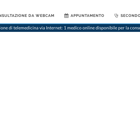
NSULTAZIONE DA WEBCAM
APPUNTAMENTO
SECONDO
one di telemedicina via Internet: 1 medico online disponibile per la cons