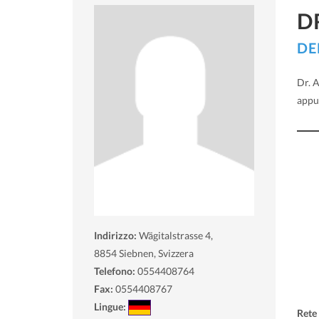
D
DE
Dr. A
appu
Indirizzo:
Wägitalstrasse 4,
8854
Siebnen, Svizzera
Telefono:
0554408764
Fax:
0554408767
Lingue:
Rete