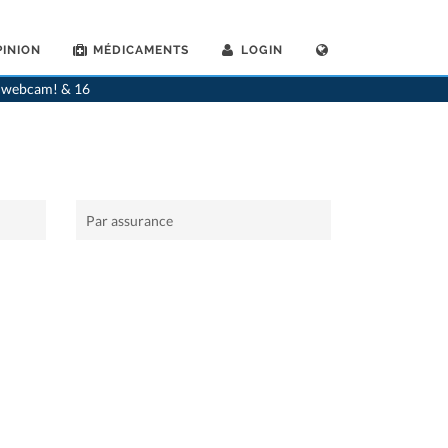
INION
MÉDICAMENTS
LOGIN
>
Accueil
>
Carouge-GE
>
Rhumatologues
ia webcam! & 16