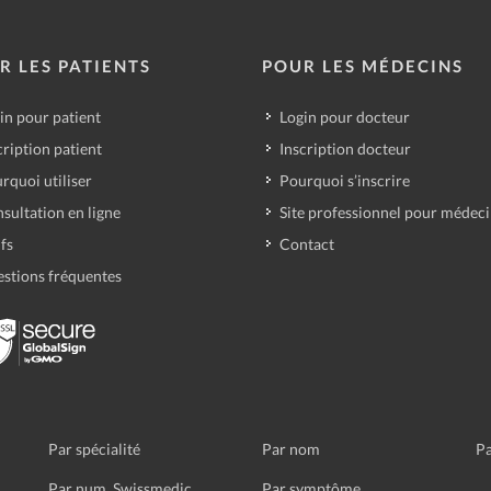
R LES PATIENTS
POUR LES MÉDECINS
in pour patient
Login pour docteur
cription patient
Inscription docteur
rquoi utiliser
Pourquoi s’inscrire
sultation en ligne
Site professionnel pour médec
ifs
Contact
stions fréquentes
Par spécialité
Par nom
Pa
Par num. Swissmedic
Par symptôme