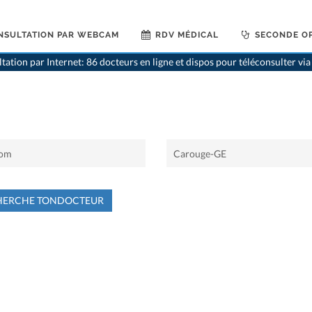
NSULTATION PAR WEBCAM
RDV MÉDICAL
SECONDE OP
tation par Internet: 86 docteurs en ligne et dispos pour téléconsulter v
HERCHE TONDOCTEUR