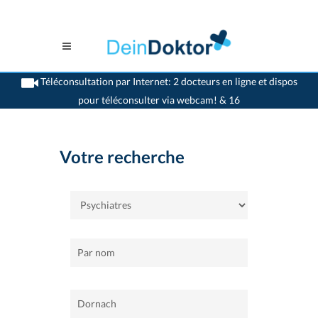
Téléconsultation par Internet: 2 docteurs en ligne et dispos
pour téléconsulter via webcam! & 16
>
Accueil
>
Dornach
>
Psychiatres
Votre recherche