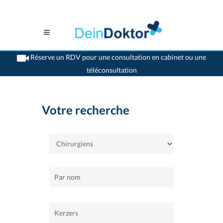
Réserve un RDV pour une consultation en cabinet ou une
téléconsultation
>
Accueil
>
Kerzers
>
Chirurgiens
Votre recherche