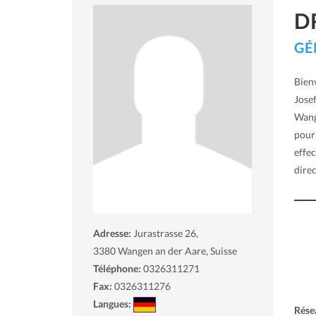
D
GÉ
Bienv
Josef
Wang
pour 
effec
direc
Adresse:
Jurastrasse 26,
3380
Wangen an der Aare, Suisse
Téléphone:
0326311271
Fax:
0326311276
Langues:
Rése