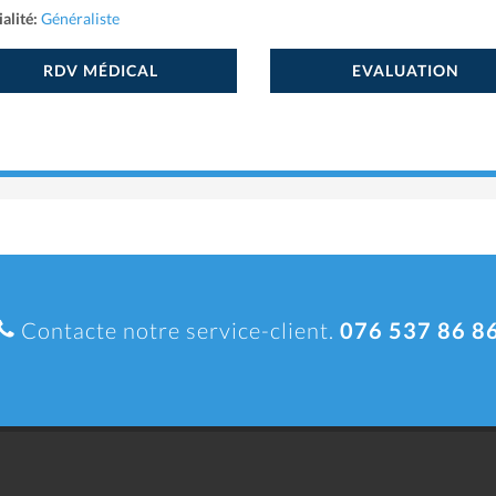
alité:
Généraliste
RDV MÉDICAL
EVALUATION
Contacte notre service-client.
076 537 86 8