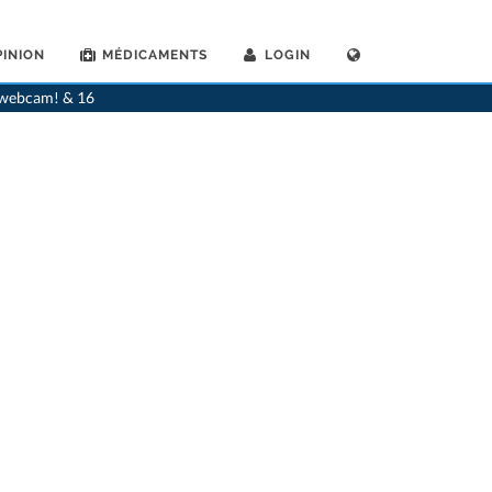
INION
MÉDICAMENTS
LOGIN
>
Généralistes
>
Wangen an der Aare
>
Dr. Josef Kalensky
a webcam! & 16