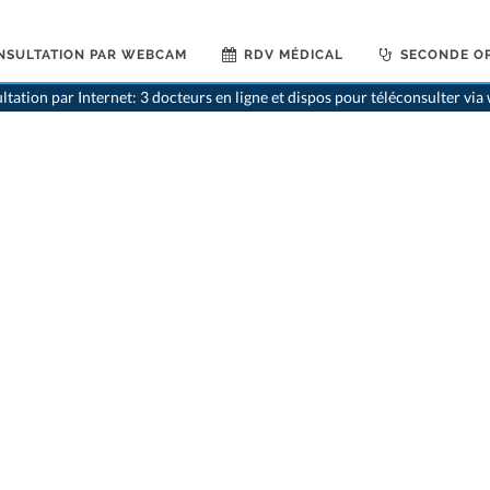
NSULTATION PAR WEBCAM
RDV MÉDICAL
SECONDE OP
ltation par Internet: 3 docteurs en ligne et dispos pour téléconsulter vi