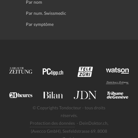
Par nom
Par num. Swissmedic
Par symptôme
© Copyrights Tondocteur - tous droits
réservés.
Protection des données
- DeinDoktor.ch,
(Avecco GmbH), Seefeldstrasse 69, 8008