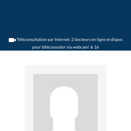
Téléconsultation par Internet: 2 docteurs en ligne et dispos
pour téléconsulter via webcam! & 16
>
Psychiatres
>
Estavayer-le-Lac
>
Dr. Jacqueline Dedelley Chevey