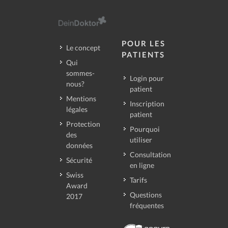
POUR LES
Le concept
PATIENTS
Qui
sommes-
Login pour
nous?
patient
Mentions
Inscription
légales
patient
Protection
Pourquoi
des
utiliser
données
Consultation
Sécurité
en ligne
Swiss
Tarifs
Award
Questions
2017
fréquentes