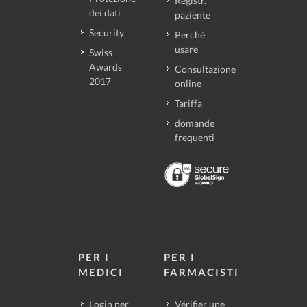
Registr.
dei dati
paziente
Security
Perché
usare
Swiss
Awards
Consultazione
2017
online
Tariffa
domande
frequenti
PER I
PER I
MEDICI
FARMACISTI
Login per
Vérifier une