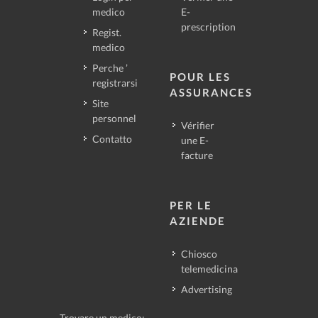
medico
E-
prescription
Regist.
medico
Perche ’
POUR LES
registrarsi
ASSURANCES
Site
personnel
Vérifier
Contatto
une E-
facture
PER LE
AZIENDE
Chiosco
telemedicina
Advertising
Trovare un medico: