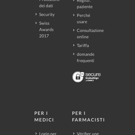
Registr.
dei dati
paziente
Security
Perché
usare
Swiss
Awards
Consultazione
2017
online
Tariffa
domande
frequenti
PER I
PER I
MEDICI
FARMACISTI
Login per
Vérifier une