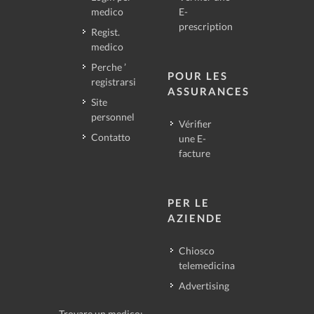
medico
E-
prescription
Regist.
medico
Perche ’
POUR LES
registrarsi
ASSURANCES
Site
personnel
Vérifier
Contatto
une E-
facture
PER LE
AZIENDE
Chiosco
telemedicina
Advertising
Trovare un medico: