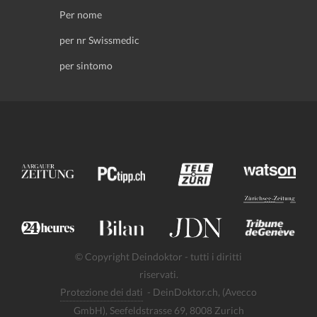
Per nome
per nr Swissmedic
per sintomo
© Copyright Deindoktor - tutti i diritti
riservati.
Protezione dei dati
- DeinDoktor.ch, (Avecco
GmbH), Seefeldstrasse 69, 8008 Zurich